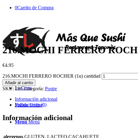
0
Carrito de Compra
216.MOCHI FERRERO ROCHE
€
4.95
216.MOCHI FERRERO ROCHER (1u) cantidad
Añadir al carrito
La Carta
SKU:
216
Categoría:
Postre
Información adicional
Valoraciones (0)
Pedido Online
Información adicional
Menú
Menú
alergenos
GLUTEN, LACTEO,CACAHUETE