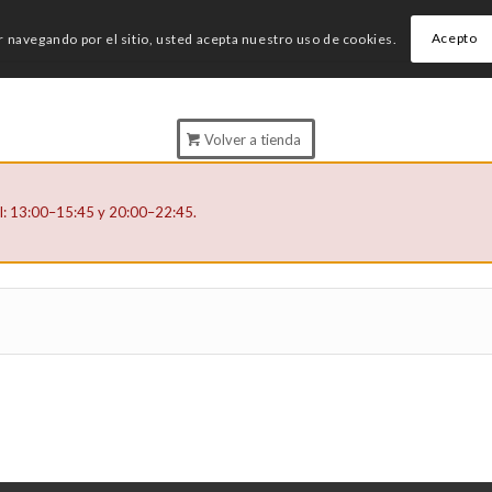
Acepto
uar navegando por el sitio, usted acepta nuestro uso de cookies.
Volver a tienda
al: 13:00–15:45 y 20:00–22:45.