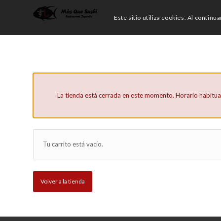
Este sitio utiliza cookies. Al contin
La tienda está cerrada en este momento. Horario habitu
Tu carrito está vacío.
Volver a la tienda