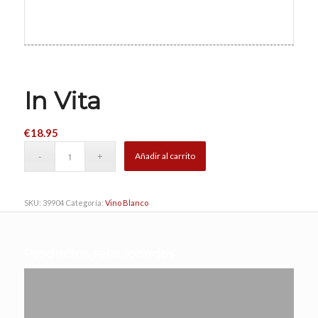
In Vita
€
18.95
Añadir al carrito
SKU:
39904
Categoría:
Vino Blanco
Productos relacionados