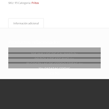
SKU:
95
Categoría:
Fritos
Información adicional
Productos relacionados
106.ANILLOS DE CALAMAR 8u
€
5.90
98.BOLA DE SESAMO 4u
€
4.90
91.COSTILLAS DE CERDO FRITAS 4u
€
4.50
104.PATATAS FRITAS
€
3.90