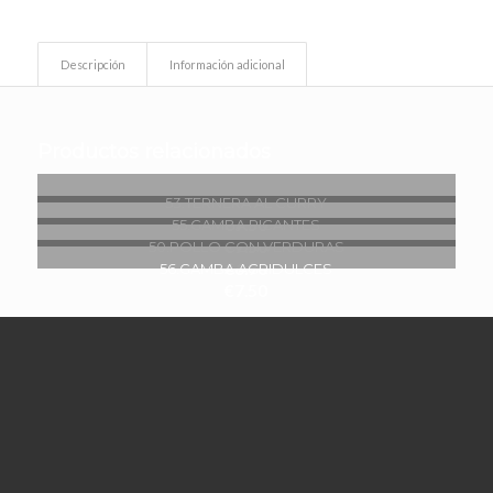
Descripción
Información adicional
Productos relacionados
53.TERNERA AL CURRY
€
7.50
55.GAMBA PICANTES
€
7.50
50.POLLO CON VERDURAS
€
6.90
56.GAMBA AGRIDULCES
€
7.50