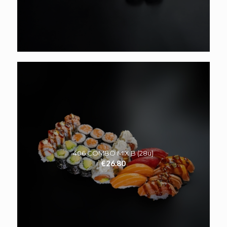
406.COMBO MIX B (28u)
€
26.80