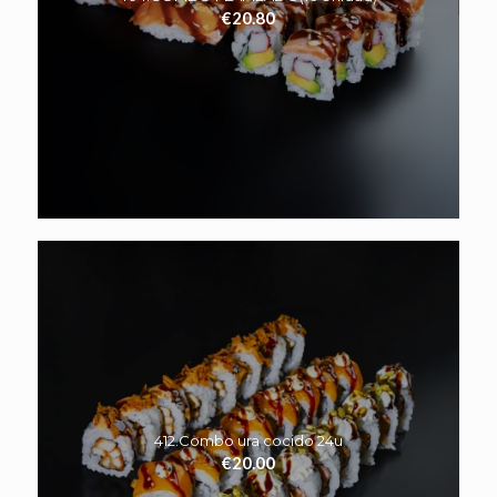
€
20.80
412.Combo ura cocido 24u
€
20.00