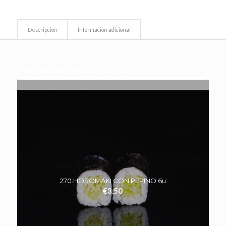
Descripción
Información adicional
Productos relacionados
275.HOSOMAKI CON AGUACATE Y PHILADELPHIA 6u
€
3.70
270.HOSOMAKI CON PEPINO 6u
€
3.50