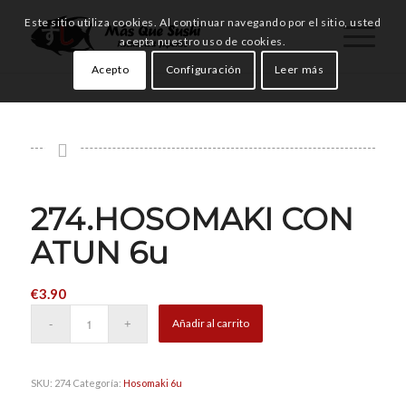
Este sitio utiliza cookies. Al continuar navegando por el sitio, usted
acepta nuestro uso de cookies.
Acepto
Configuración
Leer más
274.HOSOMAKI CON
ATUN 6u
€
3.90
Añadir al carrito
SKU:
274
Categoría:
Hosomaki 6u