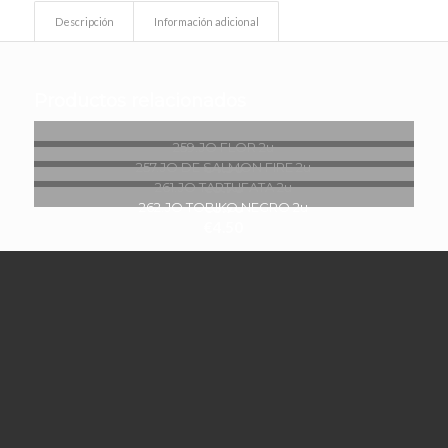
Descripción
Información adicional
Productos relacionados
259.JO FLOR 2u
€
4.50
257.JO DE SALMON FIRE 2u
€
3.90
261.JO TARTUFATA 2u
€
3.90
262.JO TOBIKO NEGRO 2u
€
4.50