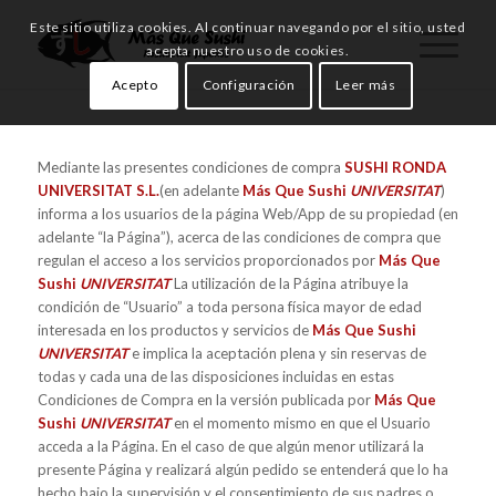
Este sitio utiliza cookies. Al continuar navegando por el sitio, usted
acepta nuestro uso de cookies.
Acepto
Configuración
Leer más
Mediante las presentes condiciones de compra
SUSHI RONDA
UNIVERSITAT S.L.
(en adelante
Más Que Sushi
UNIVERSITAT
)
informa a los usuarios de la página Web/App de su propiedad (en
adelante “la Página”), acerca de las condiciones de compra que
regulan el acceso a los servicios proporcionados por
Más Que
Sushi
UNIVERSITAT
La utilización de la Página atribuye la
condición de “Usuario” a toda persona física mayor de edad
interesada en los productos y servicios de
Más Que Sushi
UNIVERSITAT
e implica la aceptación plena y sin reservas de
todas y cada una de las disposiciones incluidas en estas
Condiciones de Compra en la versión publicada por
Más Que
Sushi
UNIVERSITAT
en el momento mismo en que el Usuario
acceda a la Página. En el caso de que algún menor utilizará la
presente Página y realizará algún pedido se entenderá que lo ha
hecho bajo la supervisión y el consentimiento de sus padres o